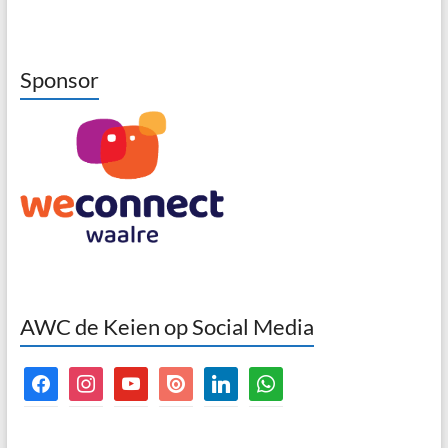
Sponsor
AWC de Keien op Social Media
facebook
instagram
youtube
issuu
linkedin
whatsapp