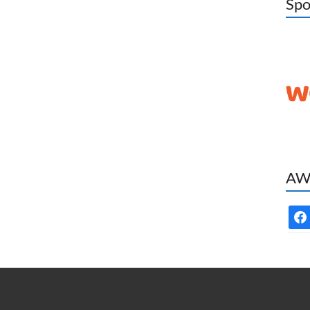
Spo
AWC
face