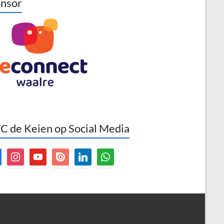
nsor
 de Keien op Social Media
book
instagram
youtube
issuu
linkedin
whatsapp