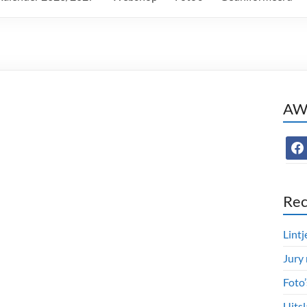
AWC
face
Rec
Lintj
Jury
Foto
Uitsl