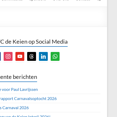
 de Keien op Social Media
book
instagram
youtube
threads
linkedin
whatsapp
ente berichten
e voor Paul Lavrijssen
 rapport Carnavalsoptocht 2026
’s Carnaval 2026
ag van de Keien loterij 2026!