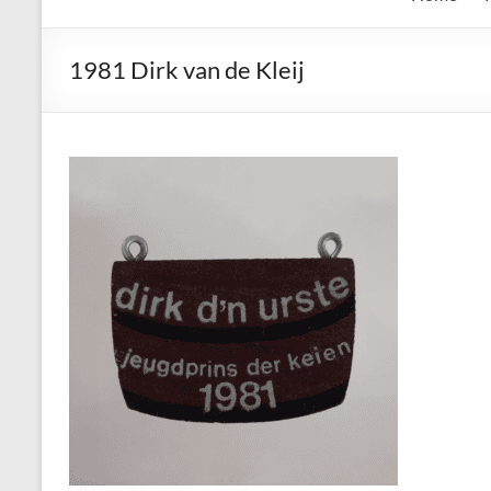
de
Keien
1981 Dirk van de Kleij
Algemene
Waalrese
Carnavalsvereniging
De
Keien