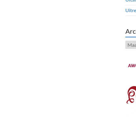
Uitre
Arc
Arch