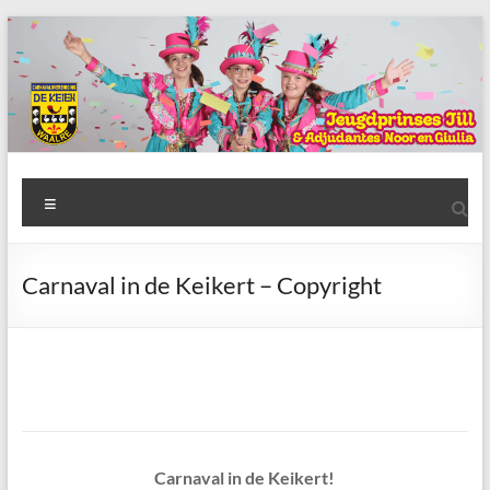
Ga
naar
de
inhoud
AWC
Menu
de
Keien
Carnaval in de Keikert – Copyright
Algemene
Waalrese
Carnavalsvereniging
De
Keien
Carnaval in de Keikert!