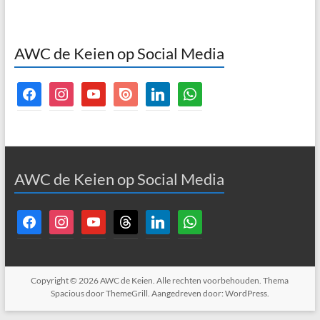
AWC de Keien op Social Media
facebook
instagram
youtube
issuu
linkedin
whatsapp
AWC de Keien op Social Media
facebook
instagram
youtube
threads
linkedin
whatsapp
Copyright © 2026
AWC de Keien
. Alle rechten voorbehouden. Thema
Spacious
door ThemeGrill. Aangedreven door:
WordPress
.