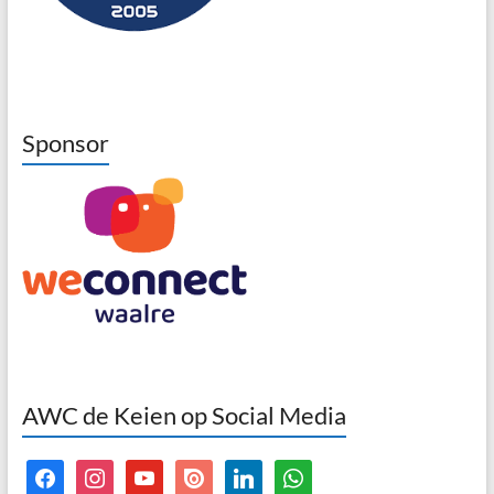
Sponsor
AWC de Keien op Social Media
facebook
instagram
youtube
issuu
linkedin
whatsapp