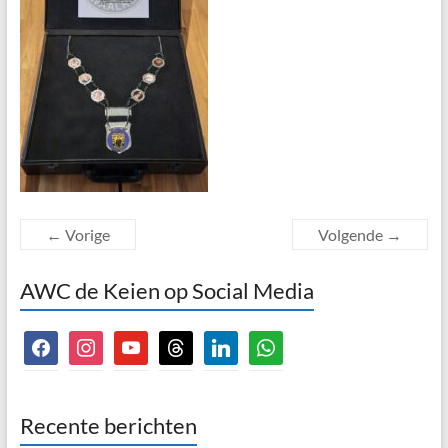
← Vorige
Volgende →
AWC de Keien op Social Media
facebook
instagram
youtube
threads
linkedin
whatsapp
Recente berichten