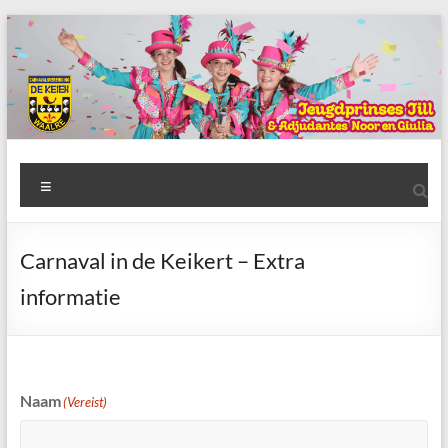
Ga
naar
de
inhoud
AWC
Menu
de
Keien
Carnaval in de Keikert – Extra
Algemene
informatie
Waalrese
Carnavalsvereniging
De
Keien
Naam
(Vereist)