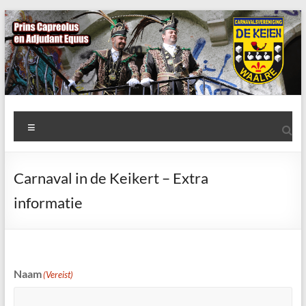
Ga
naar
de
inhoud
AWC
Menu
de
Keien
Carnaval in de Keikert – Extra
Algemene
informatie
Waalrese
Carnavalsvereniging
De
Keien
Naam
(Vereist)