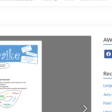
AWC
face
Rec
Lintj
Jury
Foto
Uitsl