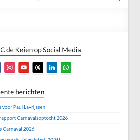
 de Keien op Social Media
book
instagram
youtube
threads
linkedin
whatsapp
ente berichten
e voor Paul Lavrijssen
 rapport Carnavalsoptocht 2026
’s Carnaval 2026
ag van de Keien loterij 2026!