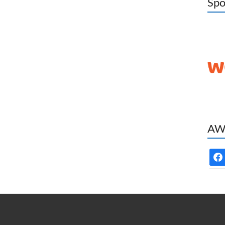
Spo
AWC
face