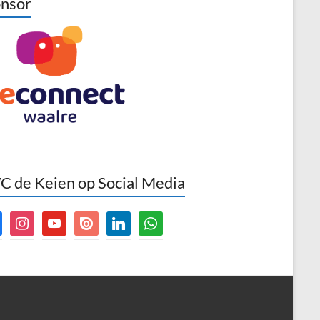
nsor
 de Keien op Social Media
book
instagram
youtube
issuu
linkedin
whatsapp