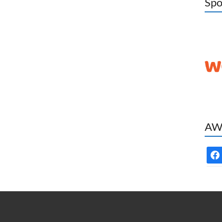
Spo
AWC
face