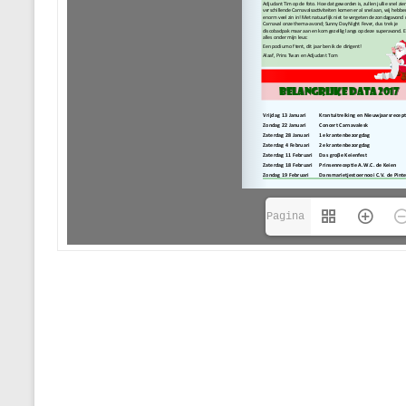
Pagina 
1(1/4)