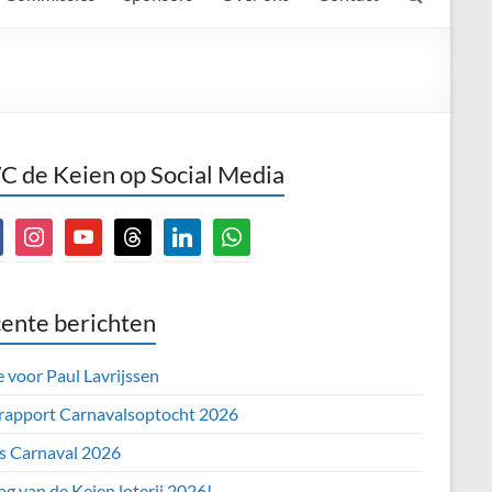
 de Keien op Social Media
book
instagram
youtube
threads
linkedin
whatsapp
ente berichten
e voor Paul Lavrijssen
 rapport Carnavalsoptocht 2026
’s Carnaval 2026
ag van de Keien loterij 2026!