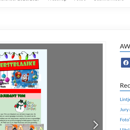
AWC
face
Rec
Lintj
Jury
Foto
Uitsl