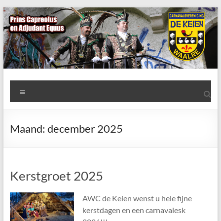
Ga
naar
de
inhoud
AWC
Menu
de
Keien
Maand:
december 2025
Algemene
Waalrese
Carnavalsvereniging
Kerstgroet 2025
De
Keien
AWC de Keien wenst u hele fijne
kerstdagen en een carnavalesk