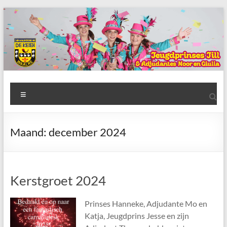
Ga
naar
de
inhoud
AWC
Menu
de
Keien
Maand:
december 2024
Algemene
Waalrese
Carnavalsvereniging
Kerstgroet 2024
De
Keien
Prinses Hanneke, Adjudante Mo en
Katja, Jeugdprins Jesse en zijn