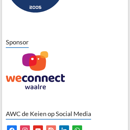
Sponsor
AWC de Keien op Social Media
facebook
instagram
youtube
issuu
linkedin
whatsapp