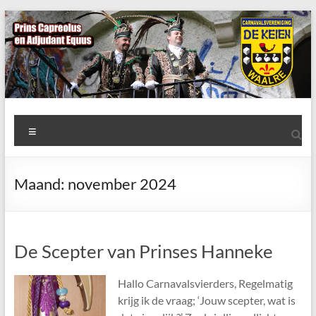
Ga
naar
de
inhoud
AWC
Menu
de
Keien
Maand:
november 2024
Algemene
Waalrese
Carnavalsvereniging
De Scepter van Prinses Hanneke
De
Keien
Hallo Carnavalsvierders, Regelmatig
krijg ik de vraag; ‘Jouw scepter, wat is