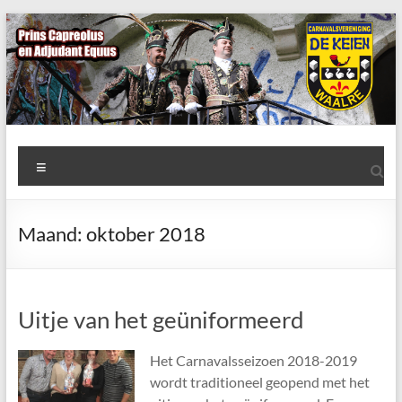
Ga
naar
de
inhoud
AWC
Menu
de
Keien
Maand:
oktober 2018
Algemene
Waalrese
Carnavalsvereniging
Uitje van het geüniformeerd
De
Keien
Het Carnavalsseizoen 2018-2019
wordt traditioneel geopend met het