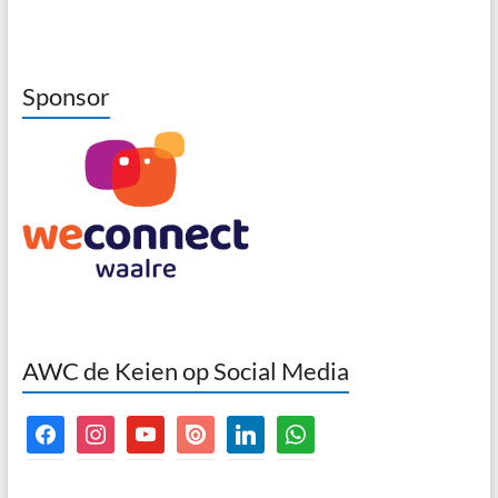
Sponsor
AWC de Keien op Social Media
facebook
instagram
youtube
issuu
linkedin
whatsapp