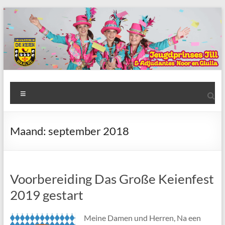
Ga
naar
de
inhoud
AWC
Menu
de
Keien
Maand:
september 2018
Algemene
Waalrese
Carnavalsvereniging
Voorbereiding Das Große Keienfest
De
Keien
2019 gestart
Meine Damen und Herren, Na een