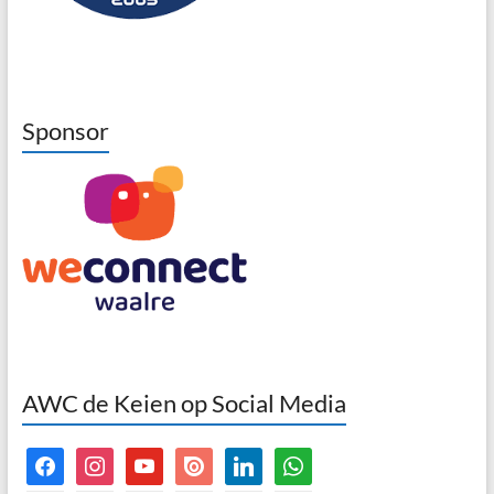
Sponsor
AWC de Keien op Social Media
facebook
instagram
youtube
issuu
linkedin
whatsapp