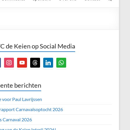
 de Keien op Social Media
book
instagram
youtube
threads
linkedin
whatsapp
ente berichten
e voor Paul Lavrijssen
 rapport Carnavalsoptocht 2026
’s Carnaval 2026
ag van de Keien loterij 2026!