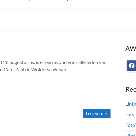
AWC
28 augustus as. is er een avond voor alle leden van
face
 in Cafe-Zaal de Wolderse Wever
Rec
Lintj
Lees verder
Jury
Foto
Uitsl