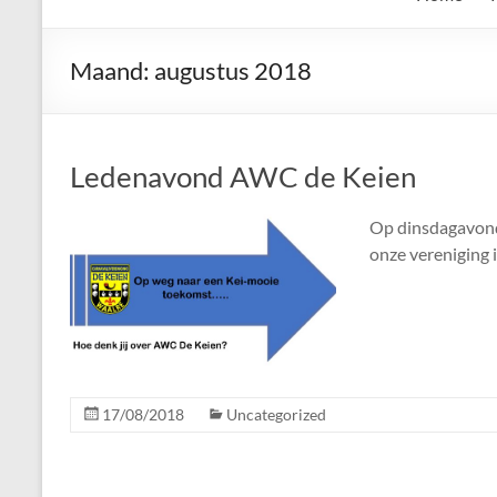
de
Keien
Maand:
augustus 2018
Algemene
Waalrese
Carnavalsvereniging
Ledenavond AWC de Keien
De
Keien
Op dinsdagavond 
onze vereniging
17/08/2018
Uncategorized