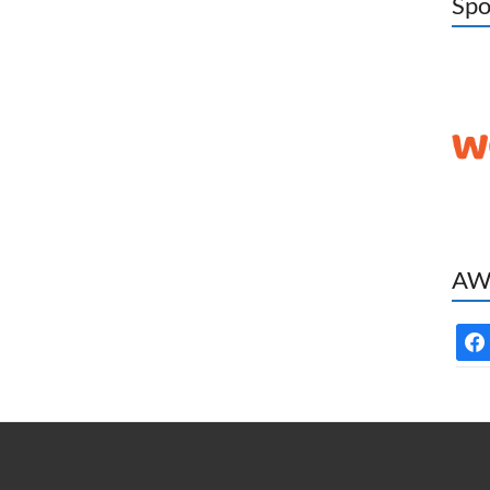
Spo
AWC
face