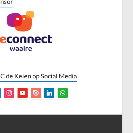
nsor
 de Keien op Social Media
book
instagram
youtube
issuu
linkedin
whatsapp