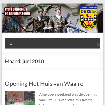
Ga
naar
de
inhoud
AWC
Menu
de
Keien
Maand:
juni 2018
Algemene
Waalrese
Carnavalsvereniging
Opening Het Huis van Waalre
De
Keien
Afgelopen weekend was de opening
van Het Huis van Waalre. Diverse