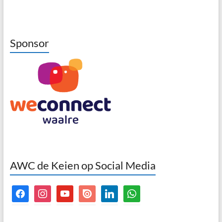
Sponsor
AWC de Keien op Social Media
facebook
instagram
youtube
issuu
linkedin
whatsapp