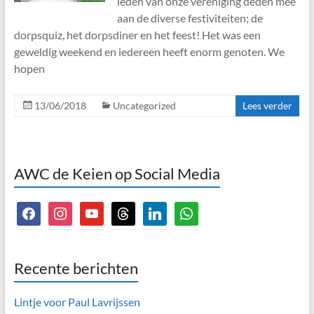
leden van onze vereniging deden mee
aan de diverse festiviteiten; de
dorpsquiz, het dorpsdiner en het feest! Het was een
geweldig weekend en iedereen heeft enorm genoten. We
hopen
13/06/2018
Uncategorized
Lees verder
AWC de Keien op Social Media
facebook
instagram
youtube
threads
linkedin
whatsapp
Recente berichten
Lintje voor Paul Lavrijssen