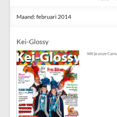
de
Keien
Maand:
februari 2014
Algemene
Waalrese
Carnavalsvereniging
Kei-Glossy
De
Keien
Wil je onze Carna