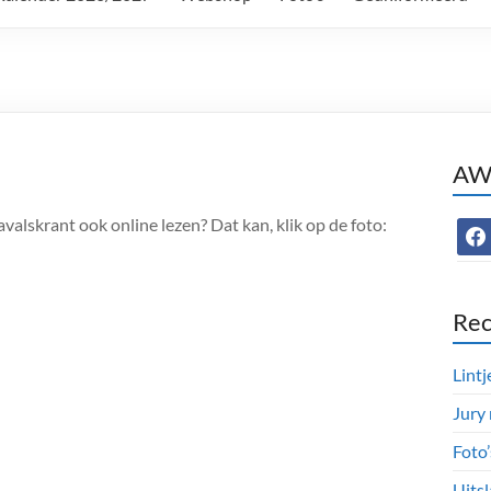
AWC
valskrant ook online lezen? Dat kan, klik op de foto:
face
Rec
Lintj
Jury
Foto
Uitsl