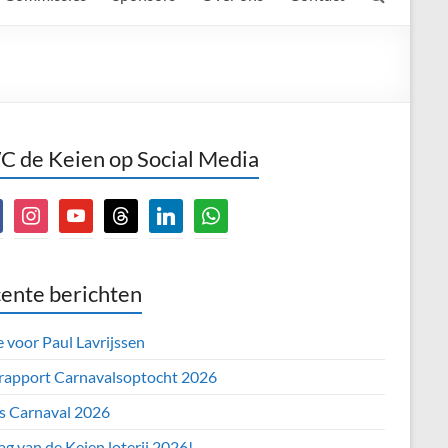
 de Keien op Social Media
book
instagram
youtube
threads
linkedin
whatsapp
ente berichten
e voor Paul Lavrijssen
 rapport Carnavalsoptocht 2026
’s Carnaval 2026
ag van de Keien loterij 2026!