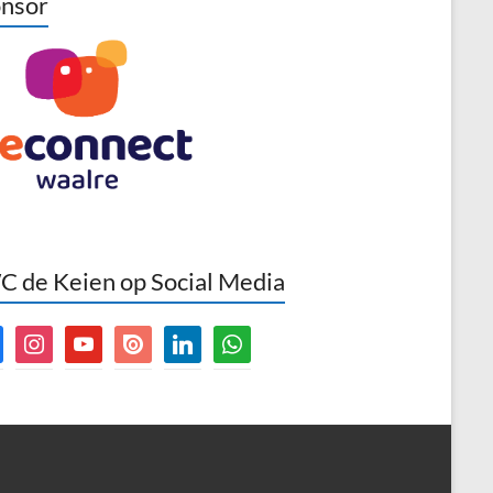
nsor
 de Keien op Social Media
book
instagram
youtube
issuu
linkedin
whatsapp