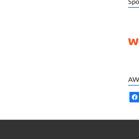
Spo
AWC
face