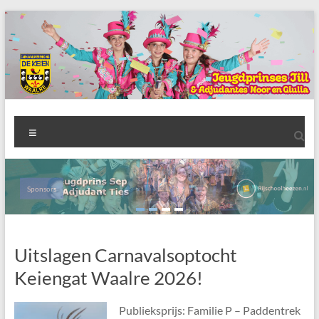
Ga
naar
de
inhoud
AWC
Menu
de
Keien
Sponsors
Algemene
Waalrese
Carnavalsvereniging
Uitslagen Carnavalsoptocht
De
Keien
Keiengat Waalre 2026!
Publieksprijs: Familie P – Paddentrek