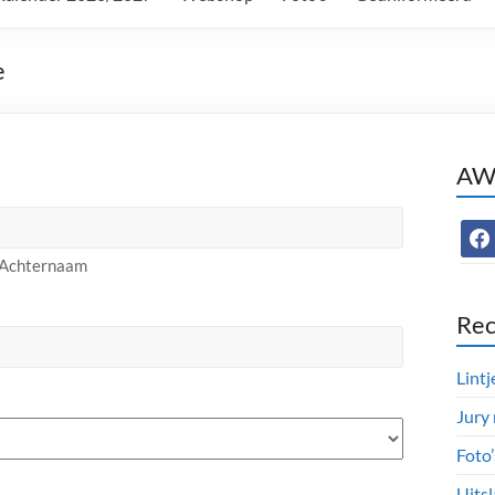
e
AWC
face
Achternaam
Rec
Lintj
Jury
Foto
Uitsl