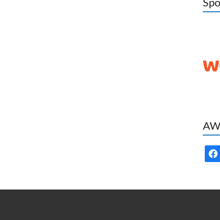
Spo
AWC
face