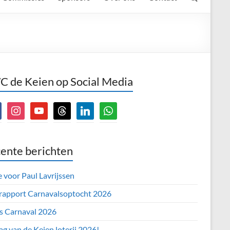
 de Keien op Social Media
book
instagram
youtube
threads
linkedin
whatsapp
ente berichten
e voor Paul Lavrijssen
 rapport Carnavalsoptocht 2026
’s Carnaval 2026
ag van de Keien loterij 2026!