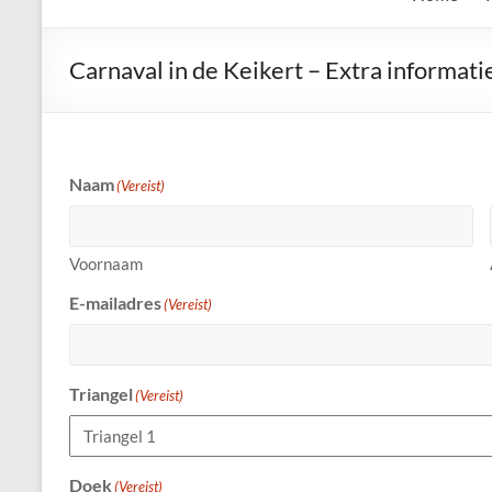
de
Keien
Carnaval in de Keikert – Extra informati
Algemene
Waalrese
Carnavalsvereniging
Naam
(Vereist)
De
Keien
Voornaam
E-mailadres
(Vereist)
Triangel
(Vereist)
Doek
(Vereist)