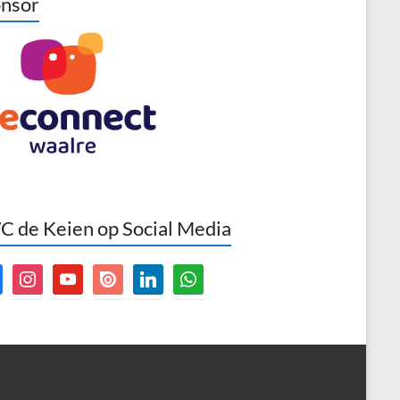
nsor
 de Keien op Social Media
book
instagram
youtube
issuu
linkedin
whatsapp